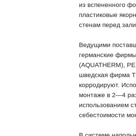
из вспененного фо
пластиковые якор
стенам перед зали
Ведущими поставщ
германские фирм
(AQUATHERM), РЕ
шведская фирма 
корродируют. Исп
монтаже в 2—4 раз
использованием с
себестоимости мо
В системе наполь