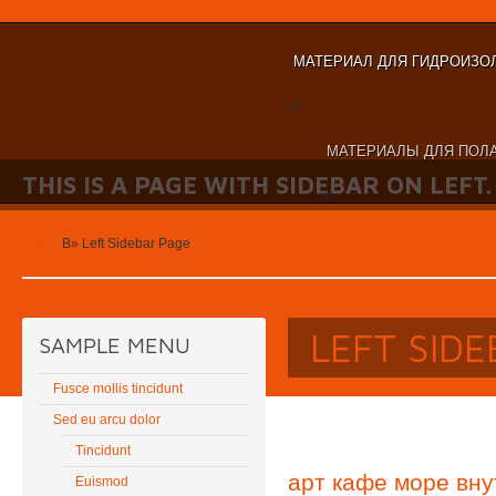
МАТЕРИАЛ ДЛЯ ГИДРОИЗО
nt
МАТЕРИАЛЫ ДЛЯ ПОЛА
THIS IS A PAGE WITH SIDEBAR ON LEFT.
nt
Home
В»
Left Sidebar Page
LEFT SID
SAMPLE MENU
Fusce mollis tincidunt
Sed eu arcu dolor
Tincidunt
арт кафе море вн
Euismod