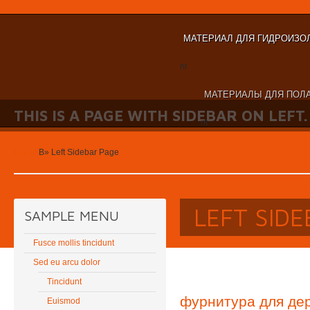
МАТЕРИАЛ ДЛЯ ГИДРОИЗО
nt
МАТЕРИАЛЫ ДЛЯ ПОЛА
THIS IS A PAGE WITH SIDEBAR ON LEFT.
nt
Home
В»
Left Sidebar Page
LEFT SID
SAMPLE MENU
Fusce mollis tincidunt
Sed eu arcu dolor
Tincidunt
фурнитура для де
Euismod