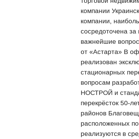
торговой недвижим
компании Украинск
компании, наибол
сосредоточена за 
важнейшие вопрос
от «Астарта» В о
реализован эксклю
стационарных пер
вопросам разработ
НОСТРОЙ и стандар
перекрёсток 50-ле
районов Благовеще
расположенных поб
реализуются в ср