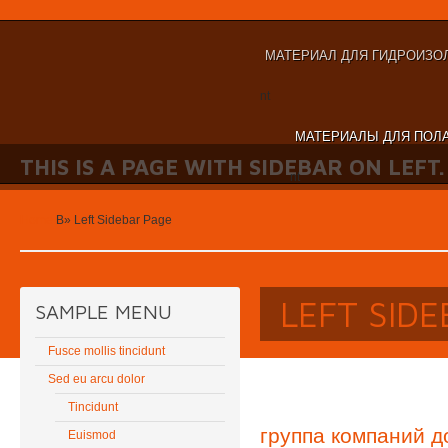
МАТЕРИАЛ ДЛЯ ГИДРОИЗО
nt
МАТЕРИАЛЫ ДЛЯ ПОЛА
THIS IS A PAGE WITH SIDEBAR ON LEFT.
nt
Home
В»
Left Sidebar Page
LEFT SID
SAMPLE MENU
Fusce mollis tincidunt
Sed eu arcu dolor
Tincidunt
группа компаний д
Euismod