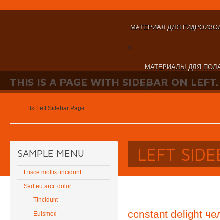
МАТЕРИАЛ ДЛЯ ГИДРОИЗО
nt
МАТЕРИАЛЫ ДЛЯ ПОЛА
THIS IS A PAGE WITH SIDEBAR ON LEFT.
nt
Home
В»
Left Sidebar Page
LEFT SID
SAMPLE MENU
Fusce mollis tincidunt
Sed eu arcu dolor
Tincidunt
constant delight ч
Euismod