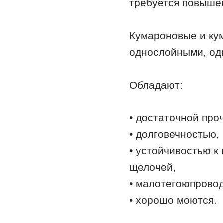
требуется повышен
Кумароновые и ку
однослойными, од
Обладают:
• достаточной про
• долговечностью,
• устойчивостью к
щелочей,
• малотегоюпрово
• хорошо моются.